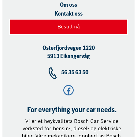
Om oss
Kontakt oss
Bestill nå
Osterfjordvegen 1220
5913 Eikangervåg
56 35 63 50
Facebook
For everything your car needs.
Vi er et høykvalitets Bosch Car Service
verksted for bensin-, diesel- og elektriske
biler. Våre mekanikere, opplært av Bosch,