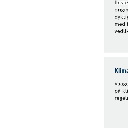
flest
origi
dykti
med f
vedli
Klim
Vaage
på kl
regel