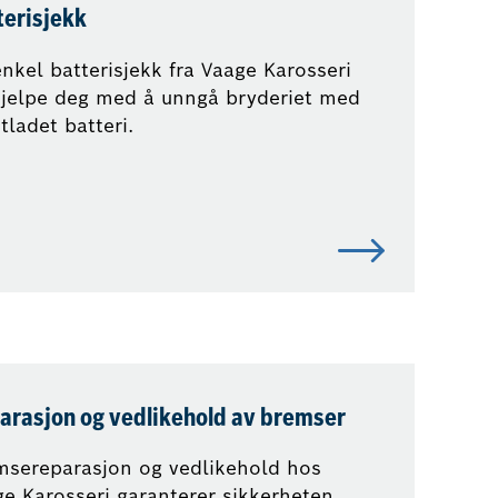
terisjekk
nkel batterisjekk fra Vaage Karosseri
hjelpe deg med å unngå bryderiet med
tladet batteri.
arasjon og vedlikehold av bremser
msereparasjon og vedlikehold hos
e Karosseri garanterer sikkerheten