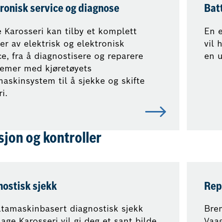
ronisk service og diagnose
Bat
 Karosseri kan tilby et komplett
En e
er av elektrisk og elektronisk
vil 
ce, fra å diagnostisere og reparere
en u
emer med kjøretøyets
askinsystem til å sjekke og skifte
i.
sjon og kontroller
nostisk sjekk
Rep
tamaskinbasert diagnostisk sjekk
Bre
aage Karosseri vil gi deg et sant bilde
Vaag