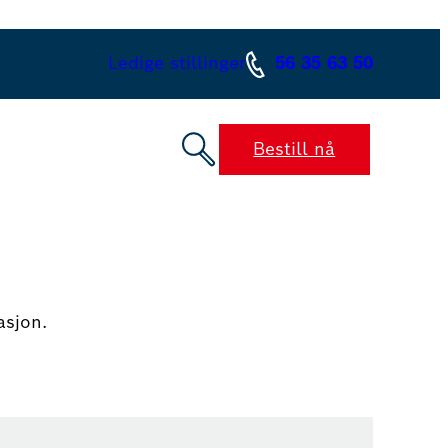
Ledige stillinger
56 35 63 50
Bestill nå
asjon.