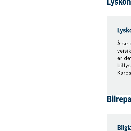
Lyskon
Lysko
Å se 
veisi
er de
billy
Karos
Bilrep
Bilgl