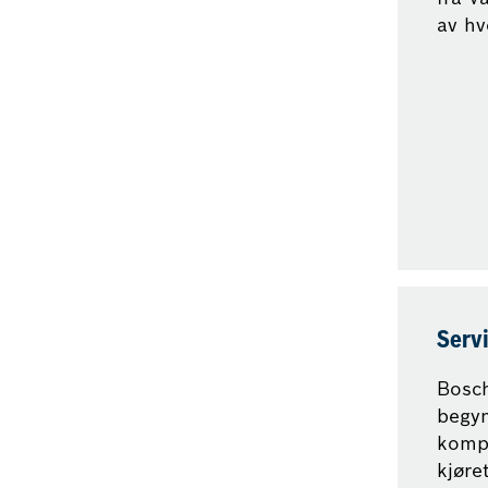
av hv
Servi
Bosch
begyn
kompo
kjøre