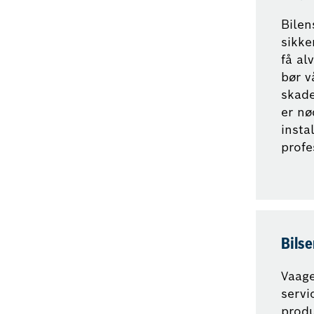
Bilen
sikke
få al
bør v
skade
er nø
insta
profe
Bilse
Vaage
servi
produ