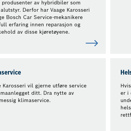
e produsenter av hybridbiler som
nalutstyr. Derfor har Vaage Karosseri
ge Bosch Car Service-mekanikere
ull erfaring innen reparasjon og
kehold av disse kjøretøyene.
aservice
Hel
 Karosseri vil gjerne utføre service
Hvis
imaanlegget ditt. Dra nytte av
er i
messig klimaservice.
und
hels
rett