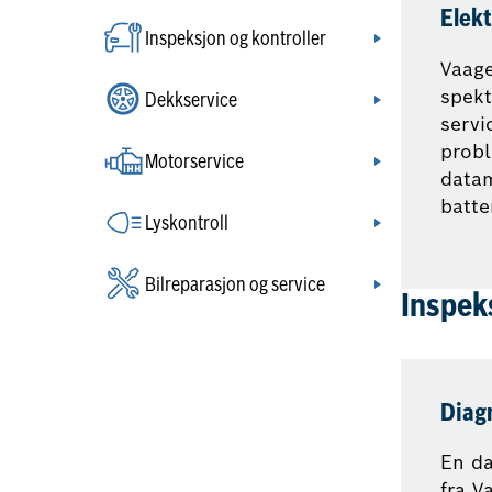
Elekt
Inspeksjon og kontroller
Vaage
spekt
Dekkservice
servi
probl
Motorservice
datam
batter
Lyskontroll
Bilreparasjon og service
Inspek
Diag
En da
fra V