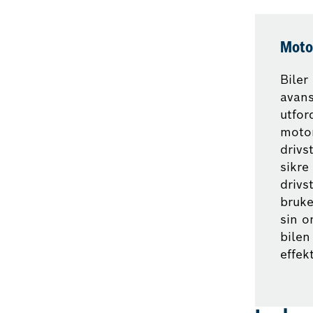
Moto
Biler
avans
utfor
motor
drivs
sikre
drivst
bruke
sin o
bilen
effekt