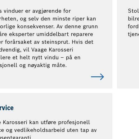
s vinduer er avgjørende for
Sto
rheten, og selv den minste riper kan
bilr
vorlige konsekvenser. Av denne grunn
ford
åre eksperter umiddelbart reparere
tjen
r forårsaket av steinsprut. Hvis det
dvendig, vil Vaage Karosseri
llere et helt nytt vindu – på en
sjonell og nøyaktig måte.
rvice
 Karosseri kan utføre profesjonell
ce og vedlikeholdsarbeid uten tap av
sentgaranti.