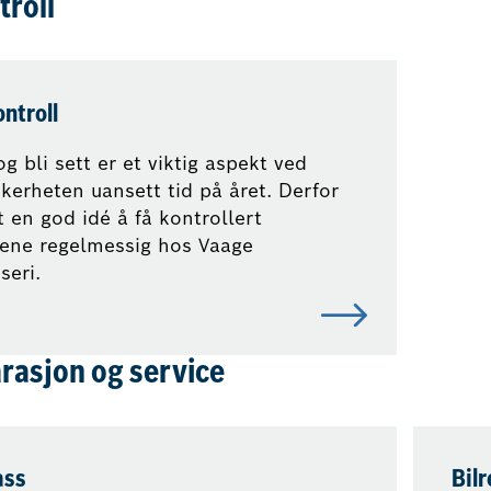
troll
ntroll
og bli sett er et viktig aspekt ved
kkerheten uansett tid på året. Derfor
t en god idé å få kontrollert
sene regelmessig hos Vaage
seri.
arasjon og service
ass
Bil