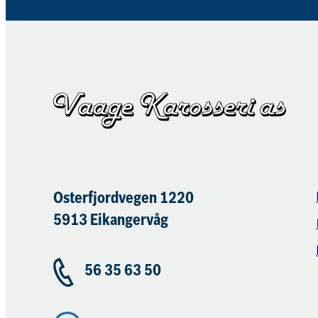
Osterfjordvegen 1220
5913 Eikangervåg
56 35 63 50