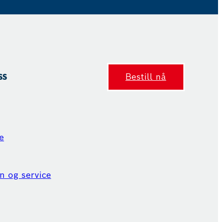
ss
Bestill nå
e
n og service