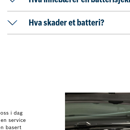
Hva innebærer en batterisjek
Hva skader et batteri?
 oss i dag
 en service
en basert