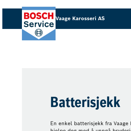
Vaage Karosseri AS
Batterisjekk
En enkel batterisjekk fra Vaage 
hjelpe deg med å unngå bryder